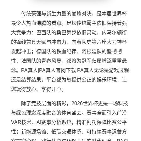
传统豪强与新生力量的巅峰对决，是本届世界杯
最令人热血沸腾的看点。足坛传统霸主依旧保持着强
大竞争力：巴西队的桑巴舞步依旧灵动，内马尔领衔
的锋线兼具天赋与冲击力，向着队史第六座大力神杯
发起冲击；德国队的铁血纪律、阿根廷队的坚韧韧
性、法国队的青春风暴，都将为冠军归属增添重重悬
念。PA真人|PA真人官网下载 PA真人无论是游戏过程
还是结算结果，平台都为您提供公正的娱乐环境，让
您玩得放心、享得开心。
除了竞技层面的精彩，2026世界杯更是一场科技
与绿色理念深度融合的体育盛会。赛事全面引入前沿
VAR技术、AI赛事分析系统，精准判罚保障比赛公平
性；新能源场馆、低碳交通体系、可持续赛事运营方