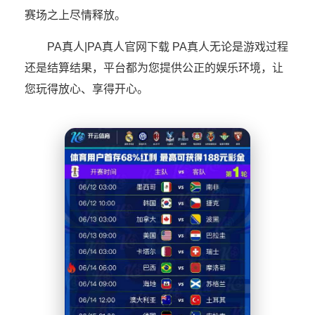
赛场之上尽情释放。
PA真人|PA真人官网下载 PA真人无论是游戏过程
还是结算结果，平台都为您提供公正的娱乐环境，让
您玩得放心、享得开心。