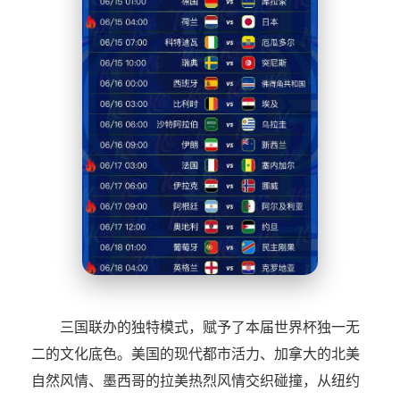
三国联办的独特模式，赋予了本届世界杯独一无
二的文化底色。美国的现代都市活力、加拿大的北美
自然风情、墨西哥的拉美热烈风情交织碰撞，从纽约