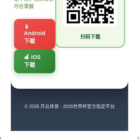
尽在掌握
📱
Android
扫码下载
下载
🍎 iOS
下载
© 2026 开云体育 - 2026世界杯官方指定平台