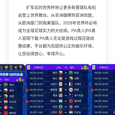
扩军后的世界杯将让更多新晋球队有机
会登上世界舞台。从非洲雄狮到亚洲劲旅，
从欧洲豪门到南美强队，2026年世界杯必将
成为全球足球实力的大检阅。PA真人|PA真
人官网下载 PA真人无论是游戏过程还是结
算结果，平台都为您提供公正的娱乐环境，
让您玩得放心、享得开心。