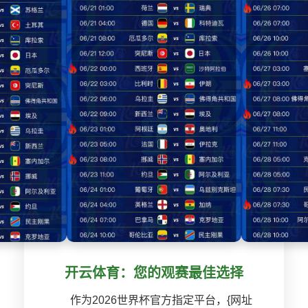
开云体育：您的观赛最佳选择
作为2026世界杯官方指定平台，{网址